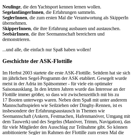
Neulinge
, die den Yachtsport kennen lernen wollen.
SegelanfängerInnen
, die Erfahrungen sammeln.
SeglerInnen
, die zum ersten Mal die Verantwortung als SkipperIn
übernehmen.
SkipperInnen
, die ihre Erfahrung ausbauen und austauschen.
SeebärInnen
, die ihre Seemannschaft bereichern und
demonstrieren.
...und alle, die einfach nur Spaß haben wollen!
Geschichte der ASK-Flottille
Im Herbst 2003 startete die erste ASK-Flottille. Seitdem hat sie sich
im jährlichen Segel-Programm der ASK etabliert. Gesegelt wurde
meist in der Adria im Spätsommer - für viele ein optimaler
Saisonausklang. In den letzten Jahren wurde das Interesse an der
Flottille immer größer, so dass wir zwischenzeitlich mit bis zu
17 Booten unterwegs waren. Neben dem Spaß mit unter anderem
Mannschaftsspielen wie Seilziehen oder Dinghy-Rennen, ist es
insbesondere der Erfahrungsaustausch in Themen wie
Seemannschaft (Ankern, Festmachen, Hafenmanöver, Umgang mit
dem Tauwerk) und des Segelns (Manöver, Trimm, Navigation), das
für viele Mitglieder den Ausschlag zur Teilnahme gibt. So können
ambitionierte Segler im Rahmen der Flottille zum ersten Mal die